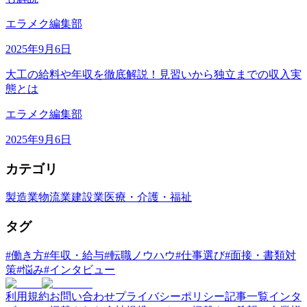
エラメク編集部
2025年9月6日
大工の給料や年収を徹底解説！見習いから独立までの収入実
態とは
エラメク編集部
2025年9月6日
カテゴリ
製造業
物流業
建設業
医療・介護・福祉
タグ
#
働き方
#
年収・給与
#
転職ノウハウ
#
仕事選び
#
面接・書類対
策
#
悩み
#
インタビュー
利用規約
お問い合わせ
プライバシーポリシー
記事一覧
インタ