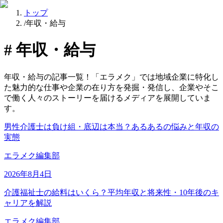
トップ
/
年収・給与
#
年収・給与
年収・給与の記事一覧！「エラメク」では地域企業に特化し
た魅力的な仕事や企業の在り方を発掘・発信し、企業やそこ
で働く人々のストーリーを届けるメディアを展開していま
す。
男性介護士は負け組・底辺は本当？あるあるの悩みと年収の
実態
エラメク編集部
2026年8月4日
介護福祉士の給料はいくら？平均年収と将来性・10年後のキ
ャリアを解説
エラメク編集部