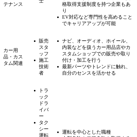
士
テナンス
格取得支援制度を持つ企業もあ
り
EV対応など専門性を高めること
でキャリアアップが可能
販売
ナビ、オーディオ、ホイール、
スタ
内装などを扱うカー用品店やカ
カー用
ッフ
スタムショップでの販売や取り
品・カス
施工
付け・加工を行う
タム関連
技術
最新パーツやトレンドに触れ、
者
自分のセンスを活かせる
トラ
ック
ドラ
イバ
ー
タク
シー
運転を中心とした職種
運転