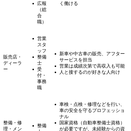
広報
く働ける
（総
合
職）
営業
スタ
ッフ
新車や中古車の販売、アフター
販売店・
整備
サービスを担当
ディーラ
士
営業は成績次第で高収入も可能
ー
受
人と接するのが好きな人向け
付・
事務
職
車検・点検・修理などを行い、
車の安全を守るプロフェッショ
ナル
整備・修
国家資格（自動車整備士資格）
整備
理・メン
が必要ですが、未経験からの資