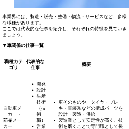
車業界には、製造・販売・整備・物流・サービスなど、多様
な職種があります。
ここでは代表的な仕事を紹介し、それぞれの特徴を見ていき
ましょう。
▼車関係の仕事一覧
職種カテ
代表的な
概要
ゴリ
仕事
開発
設計
生産
技術
車そのものや、タイヤ・ブレー
自動車メ
（技
キ・電装系などの構成パーツを
ーカー・
術
設計・製造・供給
部品メー
職）
製造業として安定性が高く、技
カー
営業
術を磨くことで専門職として長