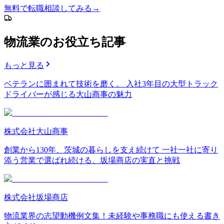
無料
で
転職相談
してみる
→
物流業のお役立ち記事
もっと見る
ベテランに囲まれて技術を磨く。 入社3年目の大型トラック
ドライバーが感じる大山商事の魅力
株式会社大山商事
創業から130年、茨城の暮らしを支え続けて 一社一社に寄り
添う営業で選ばれ続ける、坂場商店の実直と挑戦
株式会社坂場商店
物流業界の志望動機例文集！未経験や事務職にも使える書き