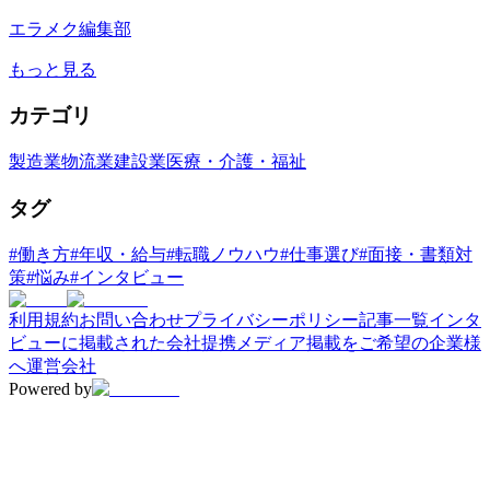
エラメク編集部
もっと見る
カテゴリ
製造業
物流業
建設業
医療・介護・福祉
タグ
#
働き方
#
年収・給与
#
転職ノウハウ
#
仕事選び
#
面接・書類対
策
#
悩み
#
インタビュー
利用規約
お問い合わせ
プライバシーポリシー
記事一覧
インタ
ビューに掲載された会社
提携メディア
掲載をご希望の企業様
へ
運営会社
Powered by