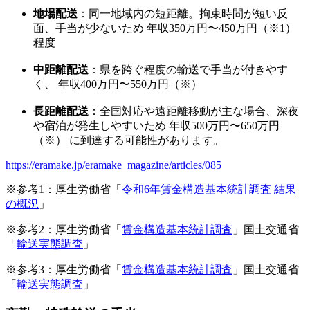
地場配送
：同一地域内の短距離。拘束時間が短い反
面、手当が少ないため 年収350万円〜450万円（※1）
程度
中距離配送
：県を跨ぐ程度の輸送で手当が付きやす
く、 年収400万円〜550万円（※）
長距離配送
：全国対応や遠距離移動が主な場合、深夜
や宿泊が発生しやすいため 年収500万円〜650万円
（※） に到達する可能性があります。
https://eramake.jp/eramake_magazine/articles/085
※参考1：厚生労働省「
令和6年賃金構造基本統計調査 結果
の概況
」
※参考2：厚生労働省「
賃金構造基本統計調査
」国土交通省
「
輸送実態調査
」
※参考3：厚生労働省「
賃金構造基本統計調査
」国土交通省
「
輸送実態調査
」