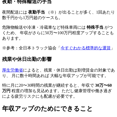
夜勤・特殊輸送の手当
夜間配送には
夜勤手当
（※）が出ることが多く、1回あたり
数千円から1万円超のケースも。
危険物輸送や冷凍・冷蔵車など特殊車両には
特殊手当
がつ
くため、 年収がさらに50万〜100万円程度アップすることも
あります。
※参考：全日本トラック協会「
今すぐわかる標準的な運賃
」
残業や休日出勤の影響
厚生労働省
によると、残業・休日出勤は割増賃金の対象であ
り、 月に数十時間あれば 大幅な年収アップが可能です。
特に月に20〜30時間の残業が継続すると、年収で
30万〜60
万円
程度の増加も見込めます。ただし健康管理や働き過ぎ
による疲労リスクにも配慮が必要です。
年収アップのためにできること