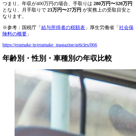
つまり、年収が400万円の場合、手取りは
280万円〜320万円
となり、月手取りで
23万円〜27万円
が実務上の受取目安と
なります。
※参考：国税庁「
給与所得者の税額表
」厚生労働省「
社会保
険料の概要
」
https://eramake.jp/eramake_magazine/articles/066
年齢別・性別・車種別の年収比較