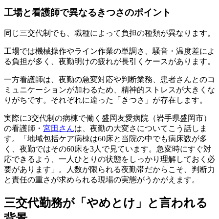
工場と看護師で異なるきつさのポイント
同じ三交代制でも、職種によって負担の種類が異なります。
工場では機械操作やライン作業の単調さ、騒音・温度差によ
る負担が多く、夜勤明けの疲れが長引くケースがあります。
一方看護師は、夜勤の急変対応や判断業務、患者さんとのコ
ミュニケーションが加わるため、精神的ストレスが大きくな
りがちです。それぞれに違った「きつさ」が存在します。
実際に3交代制の病棟で働く盛岡友愛病院（岩手県盛岡市）
の看護師・
宮田さん
は、夜勤の大変さについてこう話しま
す。「地域包括ケア病棟は60床と当院の中でも病床数が多
く、夜勤ではその60床を3人で見ています。急変時にすぐ対
応できるよう、一人ひとりの状態をしっかり理解しておく必
要があります」。人数が限られる夜勤帯だからこそ、判断力
と責任の重さが求められる現場の実態がうかがえます。
三交代勤務が「やめとけ」と言われる
背景