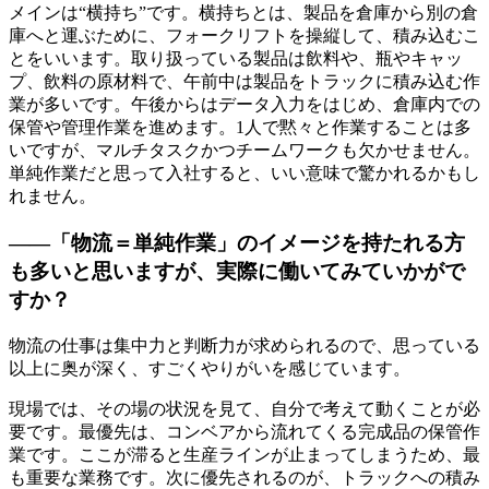
メインは“横持ち”です。横持ちとは、製品を倉庫から別の倉
庫へと運ぶために、フォークリフトを操縦して、積み込むこ
とをいいます。取り扱っている製品は飲料や、瓶やキャッ
プ、飲料の原材料で、午前中は製品をトラックに積み込む作
業が多いです。午後からはデータ入力をはじめ、倉庫内での
保管や管理作業を進めます。1人で黙々と作業することは多
いですが、マルチタスクかつチームワークも欠かせません。
単純作業だと思って入社すると、いい意味で驚かれるかもし
れません。
――「物流＝単純作業」のイメージを持たれる方
も多いと思いますが、実際に働いてみていかがで
すか？
物流の仕事は集中力と判断力が求められるので、思っている
以上に奥が深く、すごくやりがいを感じています。
現場では、その場の状況を見て、自分で考えて動くことが必
要です。最優先は、コンベアから流れてくる完成品の保管作
業です。ここが滞ると生産ラインが止まってしまうため、最
も重要な業務です。次に優先されるのが、トラックへの積み