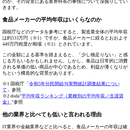
のか、その背景にある業界特有の事情について深掘りしてい
きます。
食品メーカーの平均年収はいくらなのか
国税庁などのデータを参考にすると、製造業全体の平均年収
は約533万円（※1）ですが、食品メーカーに絞るとおおよそ
449万円程度が相場（※2）とされています。
この金額による基準を踏まえると、「少し物足りない」と感
じる方もいるかもしれません。しかし、食品は日常的に消費
される単価の低い商品が中心であるため、利益が薄くなりが
ちという構造的な背景があります。
※1 国税庁「
令和5年分民間給与実態統計調査結果につい
て
」参照
※2 doda”
平均年収ランキング（業種別の平均年収／生涯賃
金）
”参照
他の業界と比べても低いと言われる理由
IT業界や金融業界などと比べると、食品メーカーの年収は確