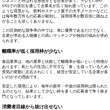
ジネス）と呼ばれる形態をとる企業が多く、テレビCMや
SNSでの宣伝を通じて企業名が広く知れ渡っています。この
ような背景から、飲料やスナック菓子の大手メーカーなどに
は毎年数万件もの応募が殺到し、採用倍率が数百倍に跳ね上
がることも珍しくありません。
この圧倒的な競争率の中では、単に優秀であるだけでなく、
企業が求める人物像との高いマッチングや独自の強みが求め
られます。
離職率が低く採用枠が少ない
食品業界は、他の業界と比較して離職率が低いという特徴が
あります。私たちの生活に不可欠な「食」を扱っているため
景気の変動に左右されにくく、経営が安定している企業が多
いのがその理由です。
安定した環境により、毎年の新卒・中途の採用枠は限られた
ものとなり、結果として少ない枠を多くの応募者で争う狭き
門となってしまいます。
消費者目線から抜け出せない