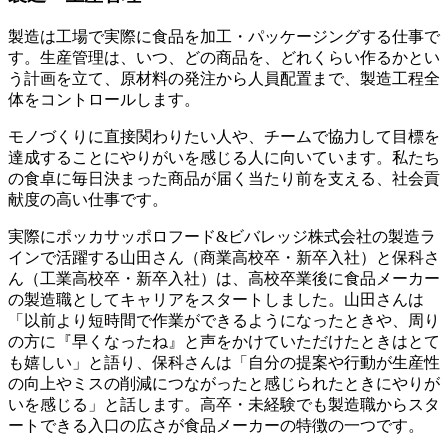
製造は工場で実際に食品を加工・パッケージングする仕事で
す。生産管理は、いつ、どの商品を、どれくらい作るかとい
う計画を立て、原材料の発注から人員配置まで、製造工程全
体をコントロールします。
モノづくりに直接関わりたい人や、チームで協力して目標を
達成することにやりがいを感じる人に向いています。私たち
の食卓に毎日決まった商品が届く当たり前を支える、社会貢
献度の高い仕事です。
実際にポッカサッポロフード&ビバレッジ株式会社の製造ラ
インで活躍する山田さん（商業高校卒・新卒入社）と保科さ
ん（工業高校卒・新卒入社）は、高校卒業後に食品メーカー
の製造職としてキャリアをスタートしました。山田さんは
「以前より短時間で作業ができるようになったときや、周り
の方に『早くなったね』と声をかけていただけたときはとて
も嬉しい」と語り、保科さんは「自分の提案や行動が生産性
の向上やミスの削減につながったと感じられたときにやりが
いを感じる」と話します。高卒・未経験でも製造職からスタ
ートできる入口の広さが食品メーカーの特徴の一つです。