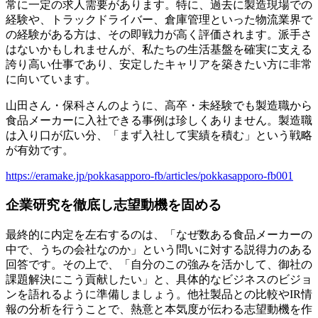
常に一定の求人需要があります。特に、過去に製造現場での
経験や、トラックドライバー、倉庫管理といった物流業界で
の経験がある方は、その即戦力が高く評価されます。派手さ
はないかもしれませんが、私たちの生活基盤を確実に支える
誇り高い仕事であり、安定したキャリアを築きたい方に非常
に向いています。
山田さん・保科さんのように、高卒・未経験でも製造職から
食品メーカーに入社できる事例は珍しくありません。製造職
は入り口が広い分、「まず入社して実績を積む」という戦略
が有効です。
https://eramake.jp/pokkasapporo-fb/articles/pokkasapporo-fb001
企業研究を徹底し志望動機を固める
最終的に内定を左右するのは、「なぜ数ある食品メーカーの
中で、うちの会社なのか」という問いに対する説得力のある
回答です。その上で、「自分のこの強みを活かして、御社の
課題解決にこう貢献したい」と、具体的なビジネスのビジョ
ンを語れるように準備しましょう。他社製品との比較やIR情
報の分析を行うことで、熱意と本気度が伝わる志望動機を作