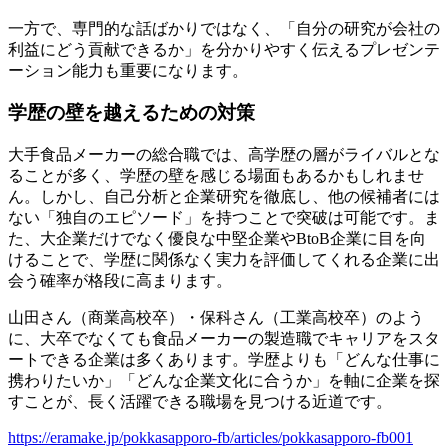
一方で、専門的な話ばかりではなく、「自分の研究が会社の
利益にどう貢献できるか」を分かりやすく伝えるプレゼンテ
ーション能力も重要になります。
学歴の壁を越えるための対策
大手食品メーカーの総合職では、高学歴の層がライバルとな
ることが多く、学歴の壁を感じる場面もあるかもしれませ
ん。しかし、自己分析と企業研究を徹底し、他の候補者には
ない「独自のエピソード」を持つことで突破は可能です。ま
た、大企業だけでなく優良な中堅企業やBtoB企業に目を向
けることで、学歴に関係なく実力を評価してくれる企業に出
会う確率が格段に高まります。
山田さん（商業高校卒）・保科さん（工業高校卒）のよう
に、大卒でなくても食品メーカーの製造職でキャリアをスタ
ートできる企業は多くあります。学歴よりも「どんな仕事に
携わりたいか」「どんな企業文化に合うか」を軸に企業を探
すことが、長く活躍できる職場を見つける近道です。
https://eramake.jp/pokkasapporo-fb/articles/pokkasapporo-fb001