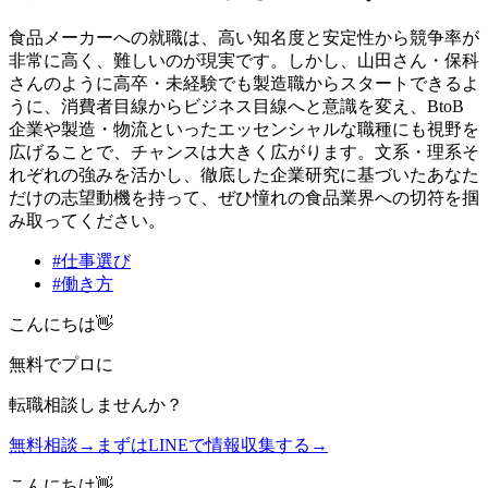
食品メーカーへの就職は、高い知名度と安定性から競争率が
非常に高く、難しいのが現実です。しかし、山田さん・保科
さんのように高卒・未経験でも製造職からスタートできるよ
うに、消費者目線からビジネス目線へと意識を変え、BtoB
企業や製造・物流といったエッセンシャルな職種にも視野を
広げることで、チャンスは大きく広がります。文系・理系そ
れぞれの強みを活かし、徹底した企業研究に基づいたあなた
だけの志望動機を持って、ぜひ憧れの食品業界への切符を掴
み取ってください。
#
仕事選び
#
働き方
こんにちは👋
無料
でプロに
転職相談
しませんか？
無料相談
→
まずはLINEで情報収集する
→
こんにちは👋