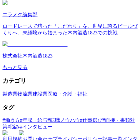
エラメク編集部
ロードレースで培った「こだわり」を、世界に誇るビールづ
くりへ。未経験から始まった木内酒造1823での挑戦
株式会社木内酒造1823
もっと見る
カテゴリ
製造業
物流業
建設業
医療・介護・福祉
タグ
#
働き方
#
年収・給与
#
転職ノウハウ
#
仕事選び
#
面接・書類対
策
#
悩み
#
インタビュー
利用規約
お問い合わせ
プライバシーポリシー
記事一覧
インタ