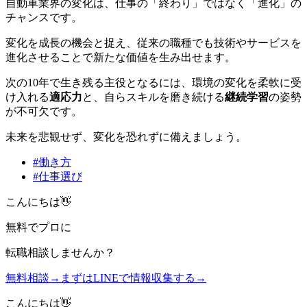
自動車業界の変化は、仕事の「終わり」ではなく「進化」の
チャンスです。
変化を成長の機会と捉え、従来の職種でも技術やサービスを
進化させることで新たな価値を生み出せます。
次の10年で生き残る主役となるには、環境の変化を柔軟に受
け入れる
適応力
と、自らスキルを磨き続ける
継続学習
の姿勢
が不可欠です。
未来を悲観せず、変化を恐れずに備えましょう。
#
働き方
#
仕事選び
こんにちは👋
無料
でプロに
転職相談
しませんか？
無料相談
→
まずはLINEで情報収集する
→
こんにちは👋