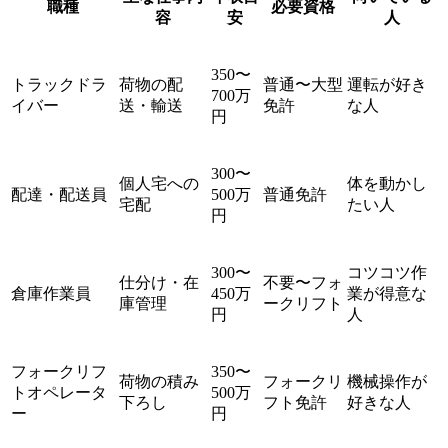
職種
必要資格
容
安
人
350〜
トラックドラ
荷物の配
普通〜大型
運転が好き
700万
イバー
送・輸送
免許
な人
円
300〜
個人宅への
体を動かし
配達・配送員
500万
普通免許
宅配
たい人
円
300〜
コツコツ作
仕分け・在
不要〜フォ
倉庫作業員
450万
業が得意な
庫管理
ークリフト
円
人
フォークリフ
350〜
荷物の積み
フォークリ
機械操作が
トオペレータ
500万
下ろし
フト免許
好きな人
ー
円