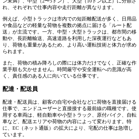
ン未満）、中型（2〜5トン）、大型（10トン以上）に分類さ
れ、それぞれで仕事内容や走行距離が異なります。
例えば、小型トラックは市内での短距離配送が多く、日用品
や食品などの軽量な荷物を複数の拠点に届ける「ルート配
送」が主流です。一方、中型・大型トラックは、都市間の移
動や、長距離輸送、高速道路を利用した深夜運行などもあ
り、荷物も重量があるため、より高い運転技術と体力が求め
られます。
また、荷物の積み降ろしの際には体力だけでなく、正確な作
業手順も欠かせません。時間厳守や安全運転への意識が高
く、責任感のある人に向いている仕事です。
配達・配送員
配達・配送員は、顧客の自宅や会社などに荷物を直接届ける
仕事で、エンドユーザーと直接接する最前線の職種です。使
用する車両は、軽自動車や小型トラック、原付バイク、自転
車など、配送エリアや荷物の内容によって変わります。特
に、EC（ネット通販）の拡大により、宅配の仕事は急増し
ています。