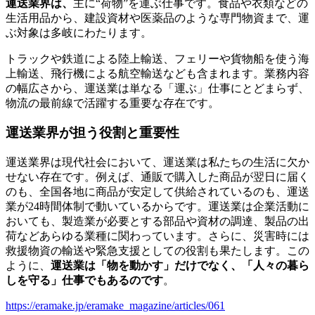
運送業界は、
主に“荷物”を運ぶ仕事です。食品や衣類などの
生活用品から、建設資材や医薬品のような専門物資まで、運
ぶ対象は多岐にわたります。
トラックや鉄道による陸上輸送、フェリーや貨物船を使う海
上輸送、飛行機による航空輸送なども含まれます。業務内容
の幅広さから、運送業は単なる「運ぶ」仕事にとどまらず、
物流の最前線で活躍する重要な存在です。
運送業界が担う役割と重要性
運送業界は現代社会において、運送業は私たちの生活に欠か
せない存在です。例えば、通販で購入した商品が翌日に届く
のも、全国各地に商品が安定して供給されているのも、運送
業が24時間体制で動いているからです。運送業は企業活動に
おいても、製造業が必要とする部品や資材の調達、製品の出
荷などあらゆる業種に関わっています。さらに、災害時には
救援物資の輸送や緊急支援としての役割も果たします。この
ように、
運送業は「物を動かす」だけでなく、「人々の暮ら
しを守る」仕事でもあるのです
。
https://eramake.jp/eramake_magazine/articles/061