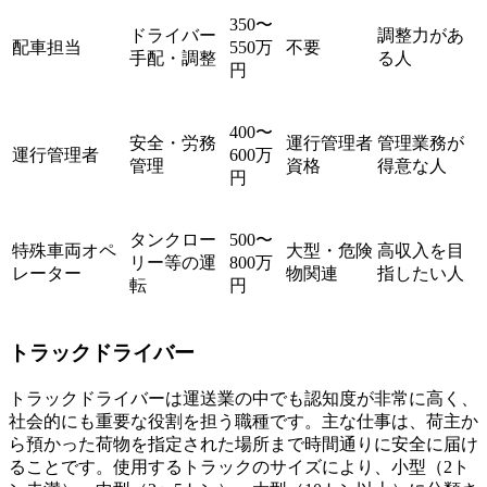
350〜
ドライバー
調整力があ
配車担当
550万
不要
手配・調整
る人
円
400〜
安全・労務
運行管理者
管理業務が
運行管理者
600万
管理
資格
得意な人
円
タンクロー
500〜
特殊車両オペ
大型・危険
高収入を目
リー等の運
800万
レーター
物関連
指したい人
転
円
トラックドライバー
トラックドライバーは運送業の中でも認知度が非常に高く、
社会的にも重要な役割を担う職種です。主な仕事は、荷主か
ら預かった荷物を指定された場所まで時間通りに安全に届け
ることです。使用するトラックのサイズにより、小型（2ト