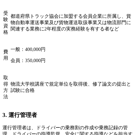
受
都道府県トラック協会に加盟する会員企業に所属し、貨
験
物自動車運送事業及び貨物運送取扱事業又は物流部門に
資
関連する業務に2年程度の実務経験を有する者など
格
一般：400,000円
費
用
会員：350,000円
取
得
物流大学校講座で規定単位を取得後、修了論文の提出と
方
試験に合格
法
3. 運行管理者
運行管理者は、ドライバーの乗務割の作成や乗務記録の管
理、ドライバーの指導監督、安全に関する指導などを担当す