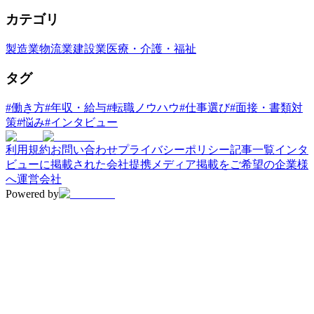
カテゴリ
製造業
物流業
建設業
医療・介護・福祉
タグ
#
働き方
#
年収・給与
#
転職ノウハウ
#
仕事選び
#
面接・書類対
策
#
悩み
#
インタビュー
利用規約
お問い合わせ
プライバシーポリシー
記事一覧
インタ
ビューに掲載された会社
提携メディア
掲載をご希望の企業様
へ
運営会社
Powered by